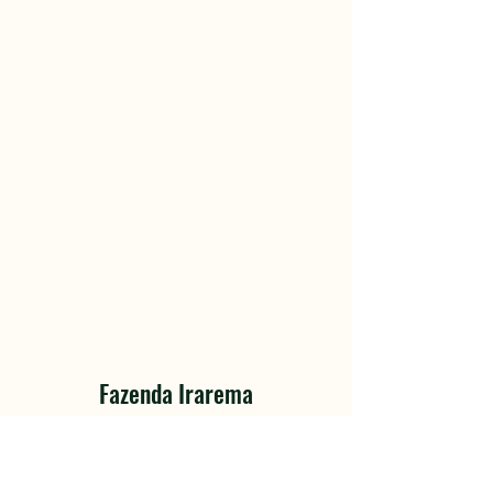
Fazenda Irarema
Turismo com sabor de azeite fresco.
Aberto aos sábados, domingos e feriados
nacionais;