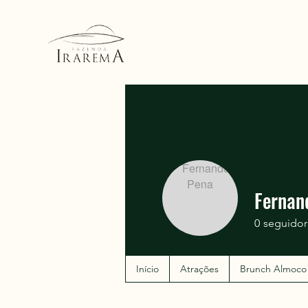
Fernan
0
seguidor
Início
Atrações
Brunch Almoco