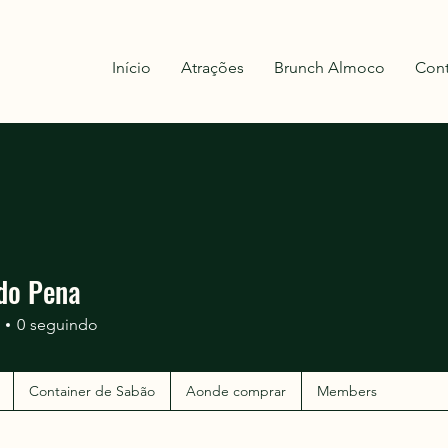
Início
Atrações
Brunch Almoco
Cont
do Pena
0
seguindo
Container de Sabão
Aonde comprar
Members