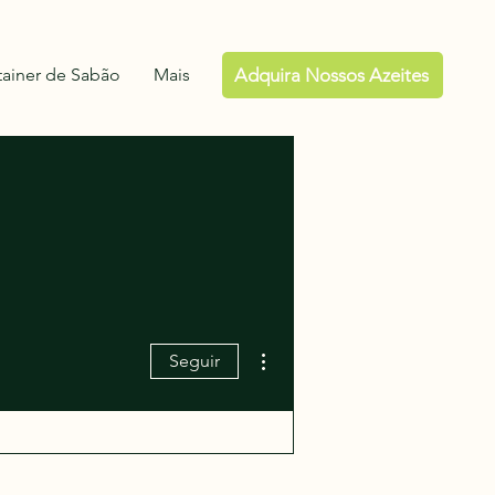
ainer de Sabão
Mais
Adquira Nossos Azeites
Mais ações
Seguir